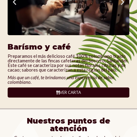
Barísmo y café
Preparamos el más delicioso café 100% colombiano traído
directamente de las fincas cafeteras del Socorro, Santander.
Este café se caracteriza por sus notas florales cítricas y de
cacao; sabores que caracterizan a esta región del país.
Más que un café, te brindamos una experiencia de sabor
colombiano.
VER CARTA
Nuestros puntos de
atención