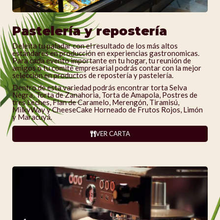
Pastelería y repostería
Deleita tu paladar con el resultado de los más altos
estándares en producción en experiencias gastronomicas.
Para cada evento importante en tu hogar, tu reunión de
amigos ó tu comité empresarial podrás contar con la mejor
selección en productos de repostería y pastelería.
Dentro de esta variedad podrás encontrar torta Selva
Negra, Torta de Zanahoria, Torta de Amapola, Postres de
tres Leches, Flan de Caramelo, Merengón, Tiramisú,
MilkyWay y CheeseCake Horneado de Frutos Rojos, Limón
y Maracuyá.
VER CARTA